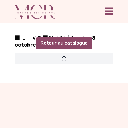
Diffusion en direct terminée
⬛ ＬＩＶＥ ⬛ Mobilité fascias 8
Retour au catalogue
octobre 18h30-19h10