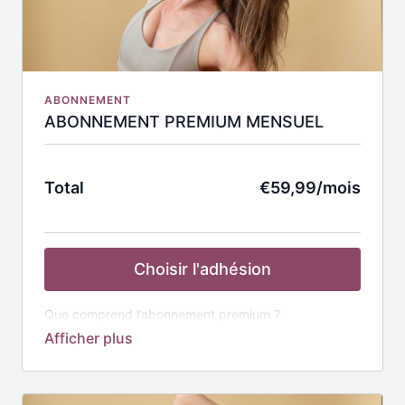
mois (renouvellement automatique de votre
abonnement à la fin de la période d'adhésion).
ABONNEMENT
ABONNEMENT PREMIUM MENSUEL
Total
€59,99/mois
Choisir l'adhésion
Que comprend l’abonnement premium ?
✅
L’accès à tout
: plus de 850
vidéos
classées en
programmes thématiques :
🔴 NEW Ventre et Taille: La précision MCR®
🔴 NEW Vitalité+ Sport Esprit Nutrition