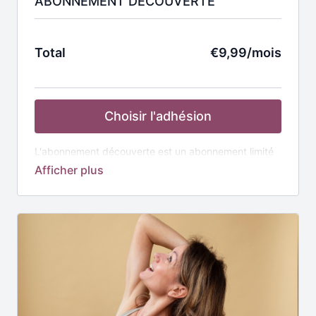
ABONNEMENT DÉCOUVERTE
Total
€9,99/mois
Choisir l'adhésion
L'abonnement découverte est un abonnement limité
à la vidéo de la semaine comprenant :
Accès illimité
à la vidéo de la semaine séance de
20 à 30 minutes ciblée ou Full Body
Disponible et renouvelée chaque dimanche à 7h
Groupe whatsapp
pour répondre à vos
questions, échanger avec la communauté et
rester motivées.
⚠️ Pensez à vous désabonner si vous ne souhaitez
pas poursuivre votre abonnement au delà de 1