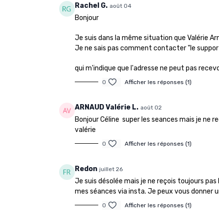
Rachel G.
août 04
Jour 27 Bras Et Dos Ballon
Bonjour
Je suis dans la même situation que Valérie Arn
Je ne sais pas comment contacter "le suppor
qui m'indique que l'adresse ne peut pas recev
0
Afficher les réponses (1)
01:17:42
⬛ ＬＩＶＥ ⬛ 2 Programme c'est les vacances !
ARNAUD Valérie L.
août 02
Jeudi 30 juillet à 19H30 Sans accessoire
Bonjour Céline super les seances mais je ne re
valérie
0
Afficher les réponses (1)
Redon
juillet 26
Je suis désolée mais je ne reçois toujours pas 
mes séances via insta. Je peux vous donner u
0
Afficher les réponses (1)