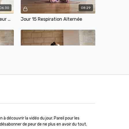
06:30
08:29
Jour 14 Ballon Debout Intérieur De Cuisse (inspiration danse)
Jour 15 Respiration Alternée
Aperçu gratuit
06:03
06:17
Ballon
Jour 18 Triceps
n à découvrir la vidéo du jour. Pareil pour les
Aperçu gratuit
e désabonner de peur de ne plus en avoir du tout.