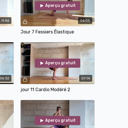
ga est utilisé dans une seule vidéo, mais vous pourrez
Aperçu gratuit
par votre petit ballon.
11:46
06:05
uillet pour la toute première séance. Passez
mouvement. Je vous embrasse !
Jour 7 Fessiers Élastique
Aperçu gratuit
06:32
07:14
jour 11 Cardio Modéré 2
Aperçu gratuit