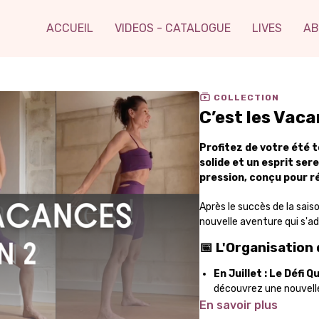
ACCUEIL
VIDEOS - CATALOGUE
LIVES
AB
COLLECTION
C’est les Vaca
Profitez de votre été 
solide et un esprit se
pression, conçu pour r
Après le succès de la saiso
nouvelle aventure qui s'a
📅 L'Organisation
En Juillet : Le Défi Q
découvrez une nouvelle
envoie
un mail chaqu
En savoir plus
vacances.