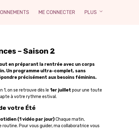
ONNEMENTS
ME CONNECTER
PLUS
nces – Saison 2
tout en préparant la rentrée avec un corps
rein. Un programme ultra-complet, sans
épondre précisément aux besoins féminins.
n 1, on se retrouve dès le
1er juillet
pour une toute
dapte à votre rythme estival.
 de votre Été
uotidien (1 vidéo par jour)
Chaque matin,
 routine. Pour vous guider, ma collaboratrice vous
e jour
avec des conseils exclusifs pour vos