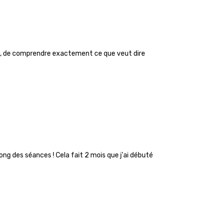
07:13
05:38
Jour 22 Taille
moi, de comprendre exactement ce que veut dire
Aperçu gratuit
05:29
05:55
Jour 26 Fessiers
ong des séances ! Cela fait 2 mois que j'ai débuté
Aperçu gratuit
05:16
04:39