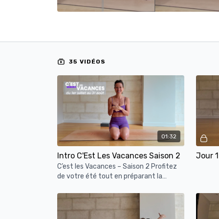
35 VIDÉOS
01:32
Intro C'Est Les Vacances Saison 2
Jour 1
C’est les Vacances – Saison 2 Profitez
de votre été tout en préparant la
rentrée avec un corps solide et un
esprit serein. Un programme ultr