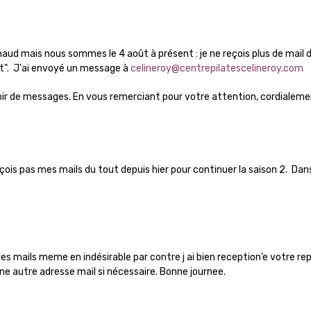
Jour 28 Intérieur De Cuisse Et Ventre Ballon
Jour 29 Bras Et Dos Ballon
aud mais nous sommes le 4 août à présent : je ne reçois plus de mail d
t". J'ai envoyé un message à
celineroy@centrepilatescelineroy.com
Aperçu gratuit
Aperçu gratuit
oir de messages. En vous remerciant pour votre attention, cordialeme
06:43
Jour 31 Ventre Et Adducteurs Ballon
çois pas mes mails du tout depuis hier pour continuer la saison 2. Da
les mails meme en indésirable par contre j ai bien reception’e votre re
ne autre adresse mail si nécessaire. Bonne journee.