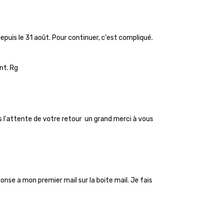
Jour 30 Adducteurs
epuis le 31 août. Pour continuer, c'est compliqué.
nt. Rg
01:27
Ce Qui Vous Attend Au Mois D'Août...
ns l'attente de votre retour un grand merci à vous
ponse a mon premier mail sur la boite mail. Je fais