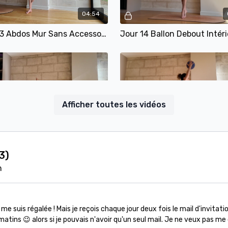
04:54
Jour 13 Abdos Mur Sans Accessoire
Aperçu gratuit
Aperçu gratuit
Afficher toutes les vidéos
05:35
6 Ventre Ballon
Jour 17 Jambes Et Fessiers 
3
)
n
 me suis régalée ! Mais je reçois chaque jour deux fois le mail d'invitatio
Aperçu gratuit
Aperçu gratuit
 matins 😉 alors si je pouvais n'avoir qu'un seul mail. Je ne veux pas m