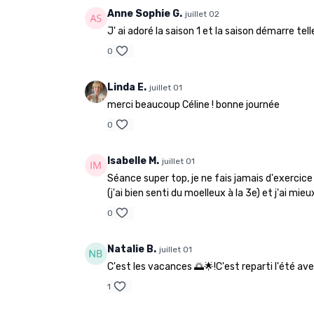
Anne Sophie G.
juillet 02
J' ai adoré la saison 1 et la saison démarre tel
0
Linda E.
juillet 01
merci beaucoup Céline ! bonne journée
0
Isabelle M.
juillet 01
Séance super top, je ne fais jamais d'exercice
(j'ai bien senti du moelleux à la 3e) et j'ai 
0
Natalie B.
juillet 01
C'est les vacances 🌅🌟!C'est reparti l'été av
1