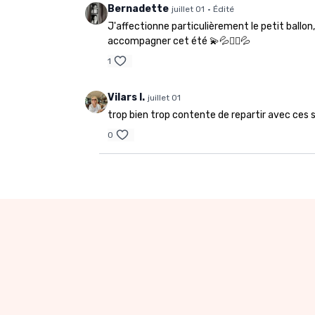
Bernadette
juillet 01
• Édité
J'affectionne particulièrement le petit ballon,
accompagner cet été 💫💦🧚‍♂️💦
1
Vilars I.
juillet 01
trop bien trop contente de repartir avec ces 
0