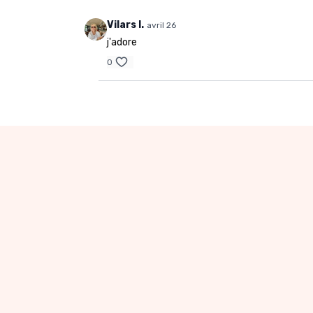
Vilars I.
avril 26
j'adore
0