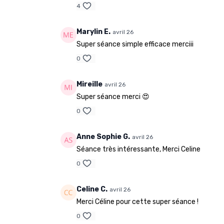
4
Marylin E.
avril 26
Super séance simple efficace merciii
0
Mireille
avril 26
Super séance merci 😍
0
Anne Sophie G.
avril 26
Séance très intéressante, Merci Celine
0
Celine C.
avril 26
Merci Céline pour cette super séance !
0