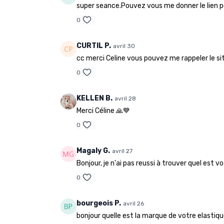
super seance.Pouvez vous me donner le lien po
0
CURTIL P.
avril 30
cc merci Celine vous pouvez me rappeler le s
0
KELLEN B.
avril 28
Merci Céline 🙏💙
0
Magaly G.
avril 27
Bonjour, je n'ai pas reussi à trouver quel est 
0
bourgeois P.
avril 26
bonjour quelle est la marque de votre elastiqu