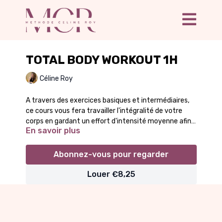
TOTAL BODY WORKOUT 1H
Céline Roy
A travers des exercices basiques et intermédiaires,
ce cours vous fera travailler l'intégralité de votre
corps en gardant un effort d'intensité moyenne afin
En savoir plus
d'augmenter votre endurance et brûler les calories. Il
peut être pratiqué plusieurs fois par semaine pour
Prix TTC : 9,90€ - Location 24h
accompagner un équilibre alimentaire ou en
Abonnez-vous pour regarder
complément des séances ciblées une fois par
semaine.
Louer €8,25