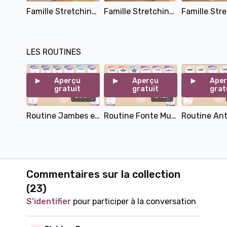
Famille Stretching Dos_c1_la Position Du Repos
Famille Stretching Dos_c2_la Détente Lombaire
LES ROUTINES
Aperçu
Aperçu
Ape
gratuit
gratuit
grat
26:59
21:27
Routine Jambes et Fessiers
Routine Fonte Musculaire
Commentaires sur la collection
(
23
)
S'identifier
pour participer à la conversation