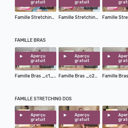
gratuit
gratuit
grat
06:46
05:57
Famille Stretching Jambes_c1_ Le Stretching Des Ischio-Jambiens1
Famille Stretching Jambes_c2_ Le Stretching Des Mollets Et Des Tendons D’Achille
FAMILLE BRAS
Aperçu
Aperçu
Ape
gratuit
gratuit
grat
04:59
05:37
Famille Bras _c1_les Pompes Triceps
Famille Bras _c2_la Traction Latérale
FAMILLE STRETCHING DOS
Aperçu
Aperçu
Ape
gratuit
gratuit
grat
05:21
08:14