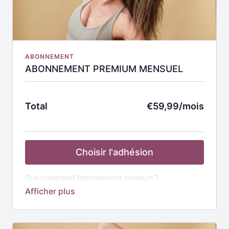
mois (renouvellement automatique de votre
abonnement à la fin de la période d'adhésion).
ABONNEMENT
ABONNEMENT PREMIUM MENSUEL
Total
€59,99/mois
Choisir l'adhésion
Que comprend l’abonnement premium ?
✅
L’accès à tout
: plus de 850
vidéos
classées en
programmes thématiques :
🔴 NEW Ventre et Taille: La précision MCR®
🔴 NEW Vitalité+ Sport Esprit Nutrition