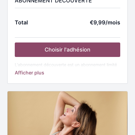
ABONNEMENT DÉCOUVERTE
Total
€9,99/mois
Choisir l'adhésion
L'abonnement découverte est un abonnement limité
à la vidéo de la semaine comprenant :
Accès illimité
à la vidéo de la semaine séance de
20 à 30 minutes ciblée ou Full Body
Disponible et renouvelée chaque dimanche à 7h
Groupe whatsapp
pour répondre à vos
questions, échanger avec la communauté et
rester motivées.
⚠️ Pensez à vous désabonner si vous ne souhaitez
pas poursuivre votre abonnement au delà de 1